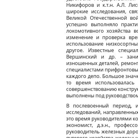
Никифоров и к.т.н. А.Л. Ли
широкие исследования, свя
Великой Отечественной во
успешно выполняло практи
локомотивного хозяйства в
изменение и проверка вре
использование низкосортны
другое. Известные специа
Вершинский и др. – зани
изношенных деталей, ремонт
специалистами прифронтовых
каждого депо. Большое знач
то время использовалась
совершенствованию конструк
выполнены под руководством
В послевоенный период, и
исследований, направленных
это время руководителями ко
экономист, д.э.н., профес
руководитель железных дорог