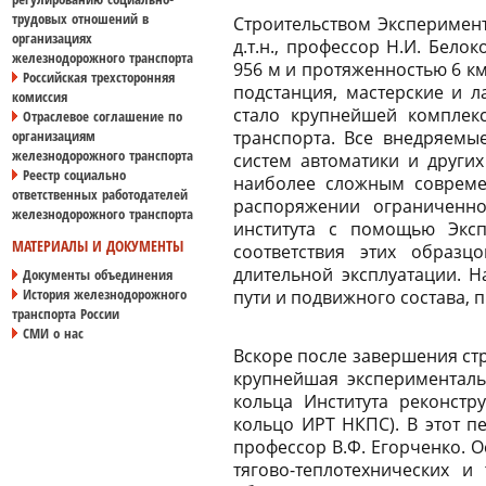
трудовых отношений в
Строительством Эксперимент
организациях
д.т.н., профессор Н.И. Бел
железнодорожного транспорта
956 м и протяженностью 6 к
Российская трехсторонняя
подстанция, мастерские и 
комиссия
стало крупнейшей комплек
Отраслевое соглашение по
транспорта. Все внедряемые
организациям
железнодорожного транспорта
систем автоматики и других
Реестр социально
наиболее сложным совреме
ответственных работодателей
распоряжении ограниченно
железнодорожного транспорта
института с помощью Эксп
МАТЕРИАЛЫ И ДОКУМЕНТЫ
соответствия этих образц
длительной эксплуатации. 
Документы объединения
пути и подвижного состава,
История железнодорожного
транспорта России
СМИ о нас
Вскоре после завершения ст
крупнейшая эксперименталь
кольца Института реконстр
кольцо ИРТ НКПС). В этот п
профессор В.Ф. Егорченко. 
тягово-теплотехнических и