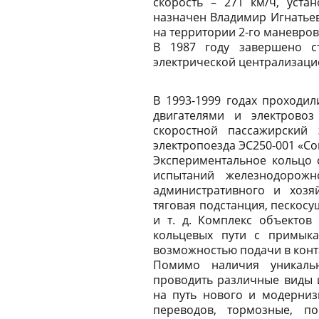
скорость – 271 км/ч, уст
назначен Владимир Игнатьев
на территории 2-го маневро
В 1987 году завершено ст
электрической централизацие
В 1993-1999 годах проходи
двигателями и электрово
скоростной пассажирский
электропоезда ЭС250-001 «Со
Экспериментальное кольцо 
испытаний железнодорожн
административного и хозяй
тяговая подстанция, пескос
и т. д. Комплекс объектов
кольцевых пути с примык
возможностью подачи в контак
Помимо наличия уникальн
проводить различные виды 
на путь нового и модерниз
переводов, тормозные, п