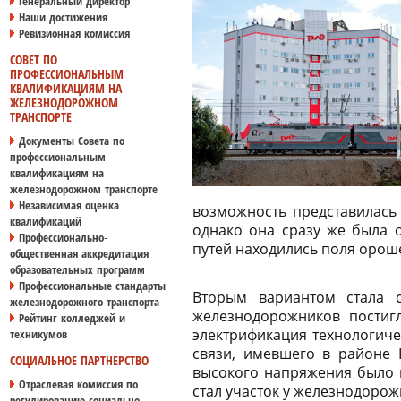
Генеральный директор
Наши достижения
Ревизионная комиссия
СОВЕТ ПО
ПРОФЕССИОНАЛЬНЫМ
КВАЛИФИКАЦИЯМ НА
ЖЕЛЕЗНОДОРОЖНОМ
ТРАНСПОРТЕ
Документы Совета по
профессиональным
квалификациям на
железнодорожном транспорте
Независимая оценка
возможность представилась
квалификаций
однако она сразу же была 
Профессионально-
путей находились поля орош
общественная аккредитация
образовательных программ
Профессиональные стандарты
Вторым вариантом стала с
железнодорожного транспорта
железнодорожников постигл
Рейтинг колледжей и
электрификация технологиче
техникумов
связи, имевшего в районе 
СОЦИАЛЬНОЕ ПАРТНЕРСТВО
высокого напряжения было 
Отраслевая комиссия по
стал участок у железнодоро
регулированию социально-