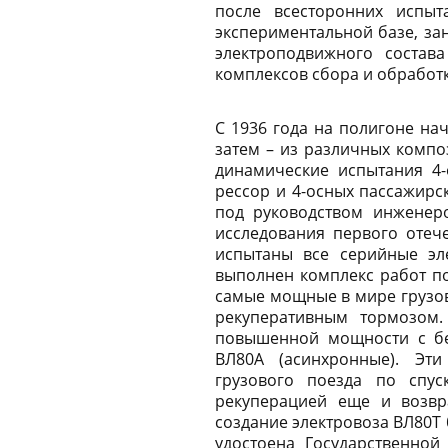
после всесторонних испы
экспериментальной базе, за
электроподвижного состава
комплексов сбора и обработк
С 1936 года на полигоне на
затем – из различных компо
динамические испытания 4-
рессор и 4-осных пассажирс
под руководством инженеро
исследования первого отеч
испытаны все серийные эл
выполнен комплекс работ по
самые мощные в мире грузов
рекуперативным тормозом
повышенной мощности с бе
ВЛ80А (асинхронные). Эт
грузового поезда по спус
рекуперацией еще и возвра
создание электровоза ВЛ80Т
удостоена Государственной 