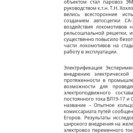
объектом стал паровоз ЭМ
руководством к.т.н. Т.Н. Хо
велись всесторонние испы
созданием автосцепки СА
воздействия локомотивов 
рельсошпальной решетки, и
существенно повысило безоп
части локомотивов на ста
работу в эксплуатации.
Электрификация Экспериме
внедрению электрической
протяженности в промышле
возможности для проведе
электроподвижного соста
постоянного тока ВЛ19-17 и 
название – Опытное кольцо
комиссариата путей сообщен
Егоров. Результаты исслед
широкого внедрения на желе
электровоз переменного то