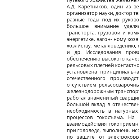
путевого хозяйства железных 
А.Д. Каретников, один из в
организатор науки, доктор те
разные годы под их руково
большое внимание уделя
транспорта, грузовой и ком
энергетике, вагон- ному хоз
хозяйству, металловедению, 
и др. Исследования пров
обеспечению высокого качес
рельсовых плетней контактно
установлена принципиальна
отечественного производ
отсутствием рельсосварочны
железнодорожным транспорто
работал знаменитый сварщик
большой вклад в отечествен
необходимость в натурных 
процессов токосъема. На
взаимодействия токоприемни
при гололеде, выполнены ис
по защите от электрокорр